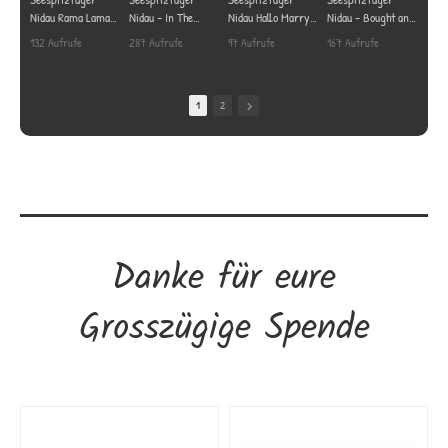
Nidau Rama Lama
Nidau - In The
Nidau Hallo Marry
Nidau - Bought and
Ding Dong Rocky
Sommertime -
Lou - Ricky Nelson
Sold - Rag Dolls an
132 Aufrufe
287 Aufrufe
97 Aufrufe
167 Aufrufe
Sharpe & The
Mungo Jerry
Produziert von
der Bieler Fasnacht
•
4 Likes
•
1 Likes
•
2 Likes
•
4 Likes
Replays
Produziert von
www.twoinfocus.ch
Produktion:
•
0 Kommentare
•
0 Kommentare
•
0 Kommentare
•
0 Kommentare
Produktion:
www.twoinfocus.ch
twoinfocus.ch/
twoinfocus.ch/
1
2
Danke für eure
Grosszügige Spende