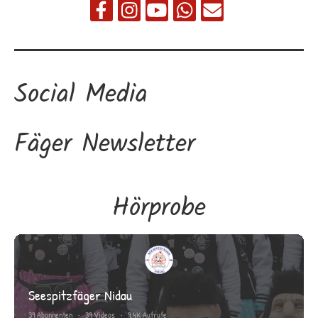
Social Media
Fäger Newsletter
Hörprobe
Seespitzfäger Nidau
39 Abonnenten
•
39 Videos
•
9.4K Aufrufe