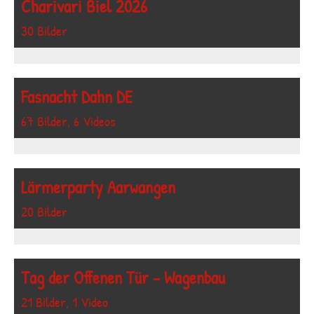
Charivari Biel 2026
30 Bilder
Fasnacht Dahn DE
67 Bilder, 6 Videos
Lärmerparty Aarwangen
20 Bilder
Tag der Offenen Tür - Wagenbau
21 Bilder, 1 Video