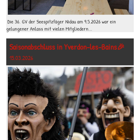
Die 36. GV der Seespitzfäger Nidau am 9.5.2026 war ein
gelungener Anlass mit vielen Mitgliedern...
Saisonabschluss in Yverdon-les-Bains🎉
15.03.2026