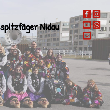
spitzfäger Nidau