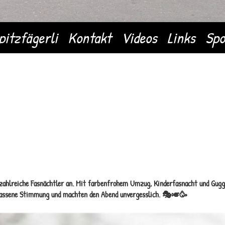
pitzfägerli
Kontakt
Videos
Links
Spo
 zahlreiche Fasnächtler an. Mit farbenfrohem Umzug, Kinderfasnacht und Gug
elassene Stimmung und machten den Abend unvergesslich. 🎭🎺🥳