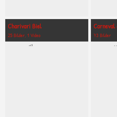
Charivari Biel
Carneval 
25 Bilder, 1 Video
73 Bilder