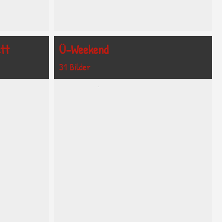
tt
Ü-Weekend
31 Bilder