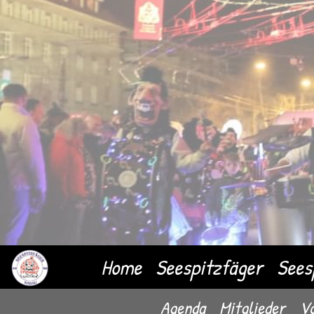
Home
Seespitzfäger
Sees
Agenda
Mitglieder
Vo