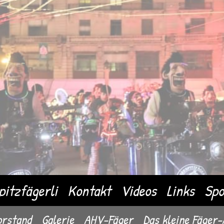
pitzfägerli
Kontakt
Videos
Links
Spo
rstand
Galerie
AHV-Fäger
Das kleine Fäger-