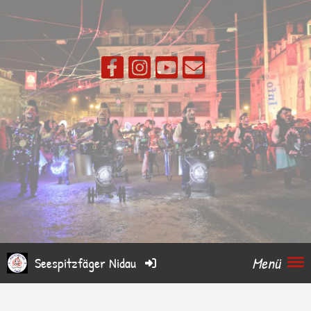
Menü
Seespitzfäger Nidau