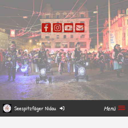
Menü
Seespitzfäger Nidau