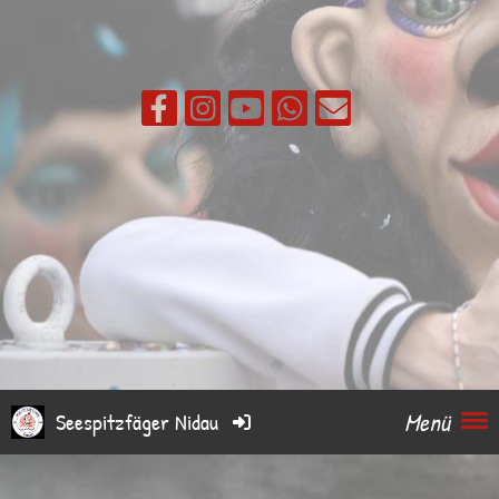
Menü
Seespitzfäger Nidau