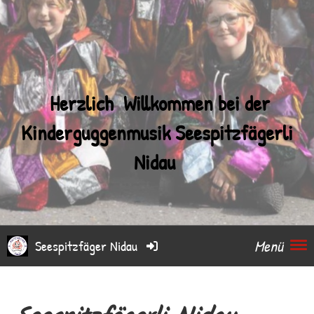
Herzlich Willkommen bei der
Kinderguggenmusik
Seespitzfägerli
Nidau
Menü
Seespitzfäger Nidau