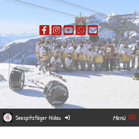
Menü
Seespitzfäger Nidau