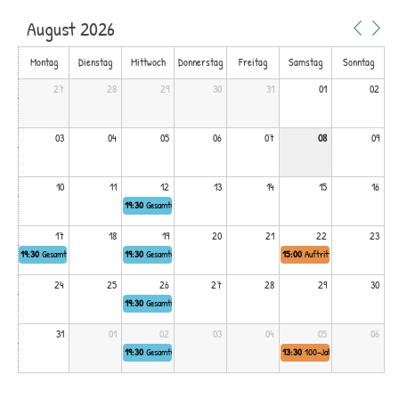
August 2026
Montag
Dienstag
Mittwoch
Donnerstag
Freitag
Samstag
Sonntag
27
28
29
30
31
01
02
03
04
05
06
07
08
09
10
11
12
13
14
15
16
19:30
Gesamtüben
17
18
19
20
21
22
23
19:30
Gesamtüben
19:30
Gesamtüben
15:00
Auftritt Hochzeit
24
25
26
27
28
29
30
19:30
Gesamtüben
31
01
02
03
04
05
06
19:30
Gesamtüben
13:30
100-Jahre Nidaugass Leist A